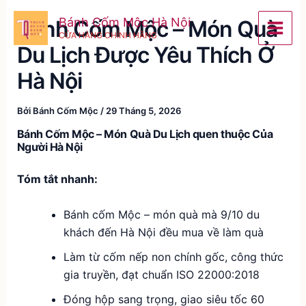
Nhảy
Bánh Cốm Mộc Hà Nội
Bánh Cốm Mộc – Món Quà
tới
CỬA HÀNG CHÍNH HÃNG
nội
Du Lịch Được Yêu Thích Ở
dung
Hà Nội
Bởi
Bánh Cốm Mộc
/
29 Tháng 5, 2026
Bánh Cốm Mộc – Món Quà Du Lịch quen thuộc Của
Người Hà Nội
Tóm tắt nhanh:
Bánh cốm Mộc – món quà mà 9/10 du
khách đến Hà Nội đều mua về làm quà
Làm từ cốm nếp non chính gốc, công thức
gia truyền, đạt chuẩn ISO 22000:2018
Đóng hộp sang trọng, giao siêu tốc 60