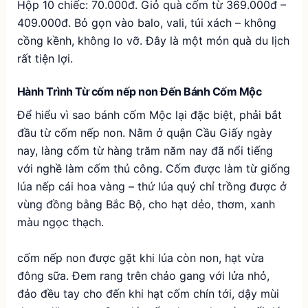
Hộp 10 chiếc: 70.000đ. Giỏ quà cốm từ 369.000đ –
409.000đ. Bỏ gọn vào balo, vali, túi xách – không
cồng kềnh, không lo vỡ. Đây là một món quà du lịch
rất tiện lợi.
Hành Trình Từ cốm nếp non Đến Bánh Cốm Mộc
Để hiểu vì sao bánh cốm Mộc lại đặc biệt, phải bắt
đầu từ cốm nếp non. Nằm ở quận Cầu Giấy ngày
nay, làng cốm từ hàng trăm năm nay đã nổi tiếng
với nghề làm cốm thủ công. Cốm được làm từ giống
lúa nếp cái hoa vàng – thứ lúa quý chỉ trồng được ở
vùng đồng bằng Bắc Bộ, cho hạt dẻo, thơm, xanh
màu ngọc thạch.
cốm nếp non được gặt khi lúa còn non, hạt vừa
đông sữa. Đem rang trên chảo gang với lửa nhỏ,
đảo đều tay cho đến khi hạt cốm chín tới, dậy mùi