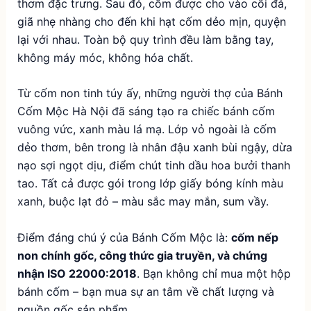
thơm đặc trưng. Sau đó, cốm được cho vào cối đá,
giã nhẹ nhàng cho đến khi hạt cốm dẻo mịn, quyện
lại với nhau. Toàn bộ quy trình đều làm bằng tay,
không máy móc, không hóa chất.
Từ cốm non tinh túy ấy, những người thợ của Bánh
Cốm Mộc Hà Nội đã sáng tạo ra chiếc bánh cốm
vuông vức, xanh màu lá mạ. Lớp vỏ ngoài là cốm
dẻo thơm, bên trong là nhân đậu xanh bùi ngậy, dừa
nạo sợi ngọt dịu, điểm chút tinh dầu hoa bưởi thanh
tao. Tất cả được gói trong lớp giấy bóng kính màu
xanh, buộc lạt đỏ – màu sắc may mắn, sum vầy.
Điểm đáng chú ý của Bánh Cốm Mộc là:
cốm nếp
non chính gốc, công thức gia truyền, và chứng
nhận ISO 22000:2018
. Bạn không chỉ mua một hộp
bánh cốm – bạn mua sự an tâm về chất lượng và
nguồn gốc sản phẩm.