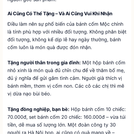
Ai Cũng Có Thể Tặng – Và Ai Cũng Vui Khi Nhận
Điều làm nên sự phổ biến của bánh cốm Mộc chính
là tính phù hợp với nhiều đối tượng. Không phân biệt
đối tượng, không kể dịp lễ hay ngày thường, bánh
cốm luôn là món quà được đón nhận.
Tặng người thân trong gia đình:
Một hộp bánh cốm
nhỏ xinh là món quà đủ chỉn chu để về thăm bố mẹ,
đủ ý nghĩa để gửi gắm tình cảm. Người già thích vị
bánh mềm, thơm vị cốm non. Các cô các chị thì mê
vị dừa nạo bùi béo.
Tặng đồng nghiệp, bạn bè:
Hộp bánh cốm 10 chiếc:
70.000đ, set bánh cốm 20 chiếc: 160.000đ – vừa túi
tiền, dễ mua số lượng lớn. Một đoàn công ty 30
người ra Hà Nội họp, ai cũng có quà mang về –