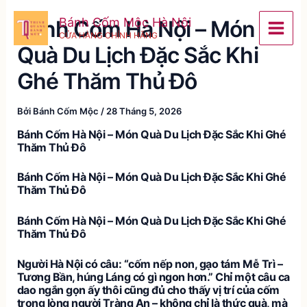
Nhảy
Bánh Cốm Mộc Hà Nội
Bánh Cốm Hà Nội – Món
tới
CỬA HÀNG CHÍNH HÃNG
nội
Quà Du Lịch Đặc Sắc Khi
dung
Ghé Thăm Thủ Đô
Bởi
Bánh Cốm Mộc
/
28 Tháng 5, 2026
Bánh Cốm Hà Nội – Món Quà Du Lịch Đặc Sắc Khi Ghé
Thăm Thủ Đô
Bánh Cốm Hà Nội – Món Quà Du Lịch Đặc Sắc Khi Ghé
Thăm Thủ Đô
Bánh Cốm Hà Nội – Món Quà Du Lịch Đặc Sắc Khi Ghé
Thăm Thủ Đô
Người Hà Nội có câu: “cốm nếp non, gạo tám Mễ Trì –
Tương Bần, húng Láng có gì ngon hơn.” Chỉ một câu ca
dao ngắn gọn ấy thôi cũng đủ cho thấy vị trí của cốm
trong lòng người Tràng An – không chỉ là thức quà, mà