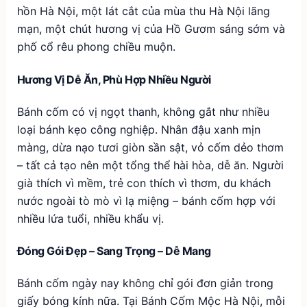
hồn Hà Nội, một lát cắt của mùa thu Hà Nội lãng
mạn, một chút hương vị của Hồ Gươm sáng sớm và
phố cổ rêu phong chiều muộn.
Hương Vị Dễ Ăn, Phù Hợp Nhiều Người
Bánh cốm có vị ngọt thanh, không gắt như nhiều
loại bánh kẹo công nghiệp. Nhân đậu xanh mịn
màng, dừa nạo tươi giòn sần sật, vỏ cốm dẻo thơm
– tất cả tạo nên một tổng thể hài hòa, dễ ăn. Người
già thích vì mềm, trẻ con thích vì thơm, du khách
nước ngoài tò mò vì lạ miệng – bánh cốm hợp với
nhiều lứa tuổi, nhiều khẩu vị.
Đóng Gói Đẹp – Sang Trọng – Dễ Mang
Bánh cốm ngày nay không chỉ gói đơn giản trong
giấy bóng kính nữa. Tại Bánh Cốm Mộc Hà Nội, mỗi