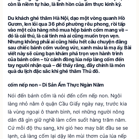
còn là niềm tự hào, là linh hồn của ẩm thực kinh kỳ.
Du khách ghé thăm Hà Nội, dạo một vòng quanh Hồ
Gươm, len lỏi qua 36 phố phường rêu phong, rồi tấp
vào một cửa hàng nhỏ mua hộp bánh cốm mang về –
đó là cái thú, là cái tình mà ai cũng muốn trọn vẹn.
Nhưng không phải ai cũng hiểu hết câu chuyện đằng
sau chiếc bánh cốm vuông vức, xanh màu lá mạ ấy. Bài
viết này sẽ cùng bạn khám phá trọn vẹn hành trình
của bánh cốm – từ cánh đồng lúa nếp làng cốm đến
tay người nhận quà – để thấy rằng, đây chính là món
quà du lịch đặc sắc khi ghé thăm Thủ đô.
cốm nếp non – Di Sản Ẩm Thực Ngàn Năm
Nói đến bánh cốm là nói đến cốm nếp non. Ngôi
làng nhỏ nằm ở quận Cầu Giấy ngày nay, trước kia
là vùng ngoại ô thanh bình, nơi những người nông
dân đã gìn giữ nghề làm cốm suốt hàng trăm năm.
Cứ mỗi độ thu sang, khi gió heo may bắt đầu se se
lạnh, cả làng cốm lại dậy lên mùi thơm của lúa nếp