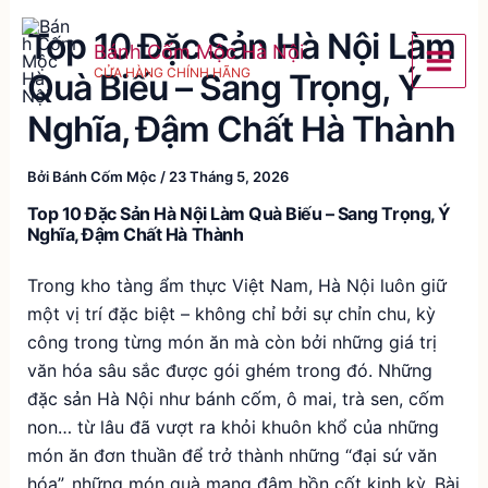
Nhảy
Top 10 Đặc Sản Hà Nội Làm
tới
Bánh Cốm Mộc Hà Nội
nội
CỬA HÀNG CHÍNH HÃNG
Quà Biếu – Sang Trọng, Ý
dung
Nghĩa, Đậm Chất Hà Thành
Bởi
Bánh Cốm Mộc
/
23 Tháng 5, 2026
Top 10 Đặc Sản Hà Nội Làm Quà Biếu – Sang Trọng, Ý
Nghĩa, Đậm Chất Hà Thành
Trong kho tàng ẩm thực Việt Nam, Hà Nội luôn giữ
một vị trí đặc biệt – không chỉ bởi sự chỉn chu, kỳ
công trong từng món ăn mà còn bởi những giá trị
văn hóa sâu sắc được gói ghém trong đó. Những
đặc sản Hà Nội như bánh cốm, ô mai, trà sen, cốm
non… từ lâu đã vượt ra khỏi khuôn khổ của những
món ăn đơn thuần để trở thành những “đại sứ văn
hóa”, những món quà mang đậm hồn cốt kinh kỳ. Bài