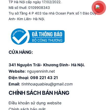
TP Hà Nội cấp ngày 17/02/2022.
Mã số thuế: 0109908343
Trụ sở:Tầng 4 P 403 tòa nhà Ocean Park số 1 Đào Duy
Anh- Kim Liên- Hà Nội.
CỬA HÀNG:
341 Nguyễn Trãi- Khương Đình- Hà Nội.
Website:
nguyenninh.net
Điện thoại:
098 221 43 21
Email:
tinhhoaquabieu@gmail.com
CHÍNH SÁCH BÁN HÀNG
Điều khoản sử dụng website
Chính sách bảo mật