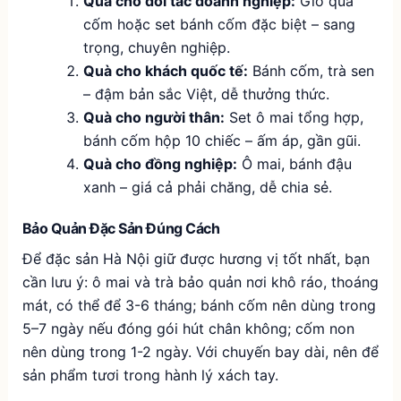
Quà cho đối tác doanh nghiệp:
Giỏ quà
cốm hoặc set bánh cốm đặc biệt – sang
trọng, chuyên nghiệp.
Quà cho khách quốc tế:
Bánh cốm, trà sen
– đậm bản sắc Việt, dễ thưởng thức.
Quà cho người thân:
Set ô mai tổng hợp,
bánh cốm hộp 10 chiếc – ấm áp, gần gũi.
Quà cho đồng nghiệp:
Ô mai, bánh đậu
xanh – giá cả phải chăng, dễ chia sẻ.
Bảo Quản Đặc Sản Đúng Cách
Để đặc sản Hà Nội giữ được hương vị tốt nhất, bạn
cần lưu ý: ô mai và trà bảo quản nơi khô ráo, thoáng
mát, có thể để 3-6 tháng; bánh cốm nên dùng trong
5–7 ngày nếu đóng gói hút chân không; cốm non
nên dùng trong 1-2 ngày. Với chuyến bay dài, nên để
sản phẩm tươi trong hành lý xách tay.