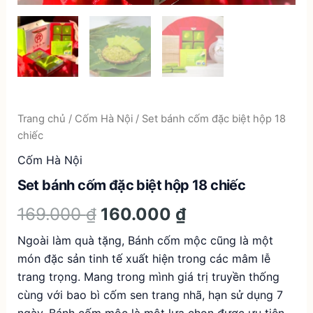
Trang chủ
/
Cốm Hà Nội
/ Set bánh cốm đặc biệt hộp 18
chiếc
Cốm Hà Nội
Set bánh cốm đặc biệt hộp 18 chiếc
Giá
Giá
169.000
₫
160.000
₫
gốc
hiện
Ngoài làm quà tặng, Bánh cốm mộc cũng là một
món đặc sản tinh tế xuất hiện trong các mâm lễ
là:
tại
trang trọng. Mang trong mình giá trị truyền thống
169.000 ₫.
là:
cùng với bao bì cốm sen trang nhã, hạn sử dụng 7
ngày, Bánh cốm mộc là một lựa chọn được ưu tiên