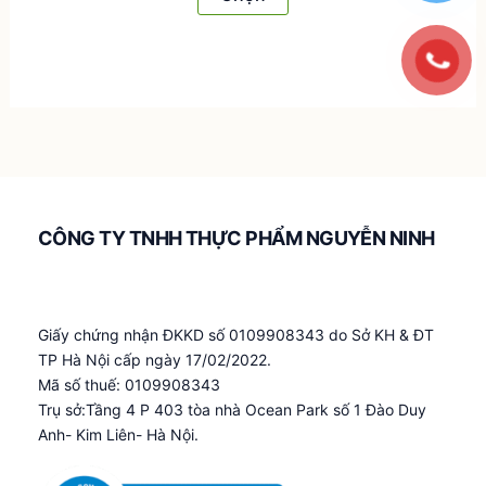
60.000 ₫.
là:
phẩm
59.400 ₫.
này
có
nhiều
biến
thể.
Các
tùy
chọn
CÔNG TY TNHH THỰC PHẨM NGUYỄN NINH
có
thể
được
Giấy chứng nhận ĐKKD số 0109908343 do Sở KH & ĐT
chọn
TP Hà Nội cấp ngày 17/02/2022.
trên
Mã số thuế: 0109908343
trang
Trụ sở:Tầng 4 P 403 tòa nhà Ocean Park số 1 Đào Duy
sản
Anh- Kim Liên- Hà Nội.
phẩm