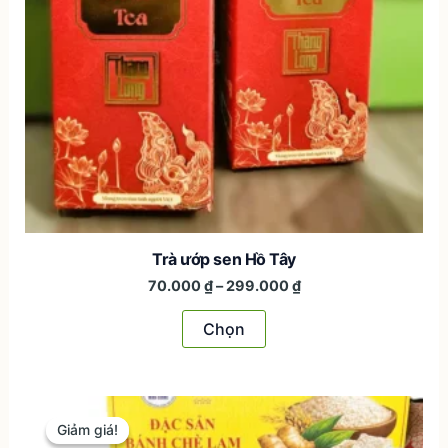
Trà ướp sen Hồ Tây
Khoảng
70.000
₫
–
299.000
₫
giá:
Sản
từ
Chọn
70.000 ₫
phẩm
đến
này
299.000 ₫
có
nhiều
Giảm giá!
Giảm giá!
biến