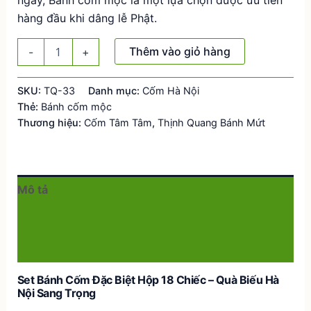
160.000 ₫.
hàng đầu khi dâng lễ Phật.
Set
Thêm vào giỏ hàng
-
+
bánh
cốm
đặc
SKU:
TQ-33
Danh mục:
Cốm Hà Nội
biệt
Thẻ:
Bánh cốm mộc
hộp
Thương hiệu:
Cốm Tâm Tâm
,
Thịnh Quang Bánh Mứt
18
chiếc
số
lượng
Mô tả
Thông tin bổ sung
Đánh giá (0)
Set Bánh Cốm Đặc Biệt Hộp 18 Chiếc – Quà Biếu Hà
Nội Sang Trọng