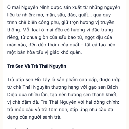
Ô mai Nguyễn Ninh được sản xuất từ những nguyên
liệu tự nhiên: mơ, mận, sấu, đào, quất… qua quy
trình chế biến công phu, giữ trọn hương vị truyền
thống. Mỗi loại ô mai đều có hương vị đặc trưng
riêng, từ chua giòn của sấu bao tử, ngọt dịu của
mận xào, đến dẻo thơm của quất – tất cả tạo nên
một bản hòa tấu vị giác khó quên.
Trà Sen Và Trà Thái Nguyên
Trà ướp sen Hồ Tây là sản phẩm cao cấp, được ướp
từ chè Thái Nguyên thượng hạng với gạo sen Bách
Diệp qua nhiều lần, tạo nên hương sen thanh khiết,
vị chè đậm đà. Trà Thái Nguyên với hai dòng chính:
trà móc câu và trà tôm nõn, đáp ứng nhu cầu đa
dạng của người sành trà.