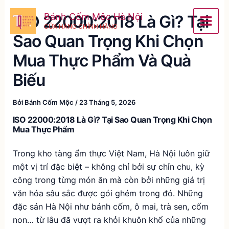
Nhảy
Bánh Cốm Mộc Hà Nội
ISO 22000:2018 Là Gì? Tại
tới
CỬA HÀNG CHÍNH HÃNG
nội
Sao Quan Trọng Khi Chọn
dung
Mua Thực Phẩm Và Quà
Biếu
Bởi
Bánh Cốm Mộc
/
23 Tháng 5, 2026
ISO 22000:2018 Là Gì? Tại Sao Quan Trọng Khi Chọn
Mua Thực Phẩm
Trong kho tàng ẩm thực Việt Nam, Hà Nội luôn giữ
một vị trí đặc biệt – không chỉ bởi sự chỉn chu, kỳ
công trong từng món ăn mà còn bởi những giá trị
văn hóa sâu sắc được gói ghém trong đó. Những
đặc sản Hà Nội như bánh cốm, ô mai, trà sen, cốm
non… từ lâu đã vượt ra khỏi khuôn khổ của những