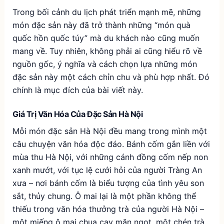
Trong bối cảnh du lịch phát triển mạnh mẽ, những
món đặc sản này đã trở thành những “món quà
quốc hồn quốc túy” mà du khách nào cũng muốn
mang về. Tuy nhiên, không phải ai cũng hiểu rõ về
nguồn gốc, ý nghĩa và cách chọn lựa những món
đặc sản này một cách chỉn chu và phù hợp nhất. Đó
chính là mục đích của bài viết này.
Giá Trị Văn Hóa Của Đặc Sản Hà Nội
Mỗi món đặc sản Hà Nội đều mang trong mình một
câu chuyện văn hóa độc đáo. Bánh cốm gắn liền với
mùa thu Hà Nội, với những cánh đồng cốm nếp non
xanh mướt, với tục lệ cưới hỏi của người Tràng An
xưa – nơi bánh cốm là biểu tượng của tình yêu son
sắt, thủy chung. Ô mai lại là một phần không thể
thiếu trong văn hóa thưởng trà của người Hà Nội –
một miếng ô mai chua cay mặn ngọt, một chén trà