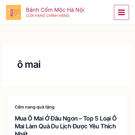
Nhảy
Bánh Cốm Mộc Hà Nội
tới
CỬA HÀNG CHÍNH HÃNG
nội
dung
ô mai
Cẩm nang quà tặng
Mua Ô Mai Ở Đâu Ngon – Top 5 Loại Ô
Mai Làm Quà Du Lịch Được Yêu Thích
Nhất