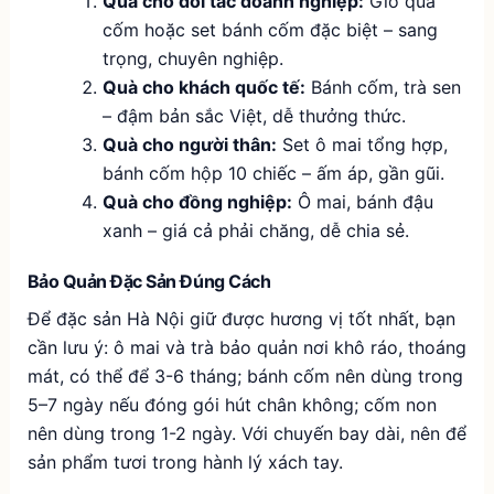
Quà cho đối tác doanh nghiệp:
Giỏ quà
cốm hoặc set bánh cốm đặc biệt – sang
trọng, chuyên nghiệp.
Quà cho khách quốc tế:
Bánh cốm, trà sen
– đậm bản sắc Việt, dễ thưởng thức.
Quà cho người thân:
Set ô mai tổng hợp,
bánh cốm hộp 10 chiếc – ấm áp, gần gũi.
Quà cho đồng nghiệp:
Ô mai, bánh đậu
xanh – giá cả phải chăng, dễ chia sẻ.
Bảo Quản Đặc Sản Đúng Cách
Để đặc sản Hà Nội giữ được hương vị tốt nhất, bạn
cần lưu ý: ô mai và trà bảo quản nơi khô ráo, thoáng
mát, có thể để 3-6 tháng; bánh cốm nên dùng trong
5–7 ngày nếu đóng gói hút chân không; cốm non
nên dùng trong 1-2 ngày. Với chuyến bay dài, nên để
sản phẩm tươi trong hành lý xách tay.