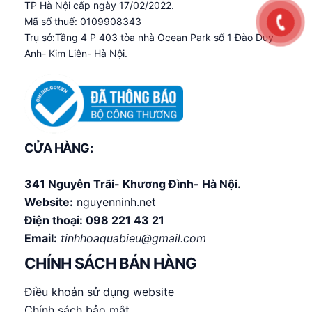
TP Hà Nội cấp ngày 17/02/2022.
Mã số thuế: 0109908343
Trụ sở:Tầng 4 P 403 tòa nhà Ocean Park số 1 Đào Duy
Anh- Kim Liên- Hà Nội.
CỬA HÀNG:
341 Nguyễn Trãi- Khương Đình- Hà Nội.
Website:
nguyenninh.net
Điện thoại:
098 221 43 21
Email:
tinhhoaquabieu@gmail.com
CHÍNH SÁCH BÁN HÀNG
Điều khoản sử dụng website
Chính sách bảo mật