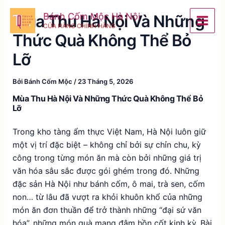
Nhảy
Bánh Cốm Mộc Hà Nội
Mùa Thu Hà Nội Và Những
tới
CỬA HÀNG CHÍNH HÃNG
nội
Thức Quà Không Thể Bỏ
dung
Lỡ
Bởi
Bánh Cốm Mộc
/
23 Tháng 5, 2026
Mùa Thu Hà Nội Và Những Thức Quà Không Thể Bỏ
Lỡ
Trong kho tàng ẩm thực Việt Nam, Hà Nội luôn giữ
một vị trí đặc biệt – không chỉ bởi sự chỉn chu, kỳ
công trong từng món ăn mà còn bởi những giá trị
văn hóa sâu sắc được gói ghém trong đó. Những
đặc sản Hà Nội như bánh cốm, ô mai, trà sen, cốm
non… từ lâu đã vượt ra khỏi khuôn khổ của những
món ăn đơn thuần để trở thành những “đại sứ văn
hóa”, những món quà mang đậm hồn cốt kinh kỳ. Bài