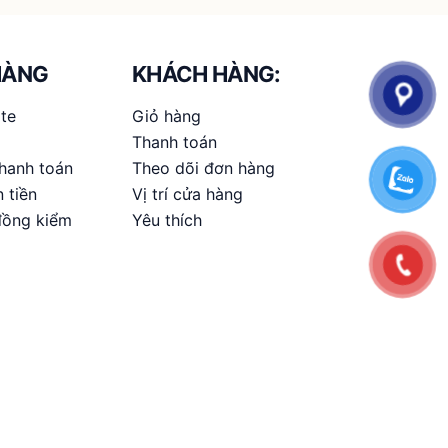
tùy
chọn
có
HÀNG
KHÁCH HÀNG:
thể
te
Giỏ hàng
được
Thanh toán
chọn
hanh toán
Theo dõi đơn hàng
trên
 tiền
Vị trí cửa hàng
trang
đồng kiểm
Yêu thích
sản
phẩm