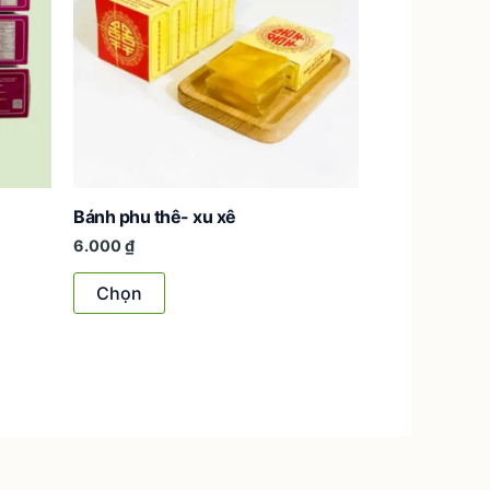
Bánh phu thê- xu xê
6.000
₫
Sản
Chọn
phẩm
này
có
nhiều
biến
thể.
Các