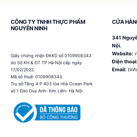
tùy
chọn
có
CÔNG TY TNHH THỰC PHẨM
CỬA HÀN
thể
NGUYỄN NINH
được
341 Nguyễ
chọn
Nội.
trên
Website:
n
Giấy chứng nhận ĐKKD số 0109908343
trang
Điện thoại
do Sở KH & ĐT TP Hà Nội cấp ngày
sản
Email:
tin
17/02/2022.
phẩm
Mã số thuế: 0109908343
Trụ sở:Tầng 4 P 403 tòa nhà Ocean Park
số 1 Đào Duy Anh- Kim Liên- Hà Nội.