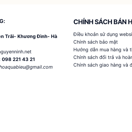
tùy
chọn
có
G:
CHÍNH SÁCH BÁN 
thể
Điều khoản sử dụng websi
được
n Trãi- Khương Đình- Hà
Chính sách bảo mật
chọn
Hướng dẫn mua hàng và t
trên
guyenninh.net
Chính sách đổi trả và hoàn
trang
:
098 221 43 21
Chính sách giao hàng và 
sản
hhoaquabieu@gmail.com
phẩm